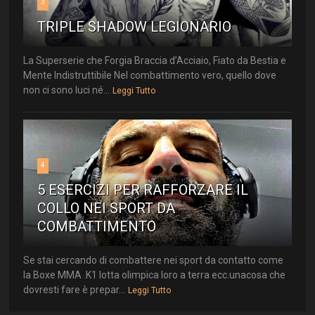
3
TRIPLE SHADOW LEGIONARIO
La Superserie che Forgia Braccia d’Acciaio, Fiato da Bestia e
Mente Indistruttibile Nel combattimento vero, quello dove
non ci sono luci né...
Leggi Tutto
4
5 ESERCIZI PER RAFFORZARE IL
COLLO NEI SPORT DA
COMBATTIMENTO
Se stai cercando di combattere nei sport da contatto come
la Boxe MMA .K1 lotta olimpica loro a terra ecc.unacosa che
dovresti fare è prepar...
Leggi Tutto