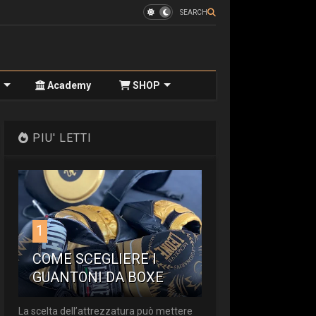
SEARCH
Academy
SHOP
PIU' LETTI
1
COME SCEGLIERE I
GUANTONI DA BOXE
La scelta dell’attrezzatura può mettere