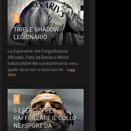
3
TRIPLE SHADOW
LEGIONARIO
La Superserie che Forgia Braccia
d’Acciaio, Fiato da Bestia e Mente
Indistruttibile Nel combattimento vero,
quello dove non ci sono luci né...
Leggi
Tutto
4
5 ESERCIZI PER
RAFFORZARE IL COLLO
NEI SPORT DA