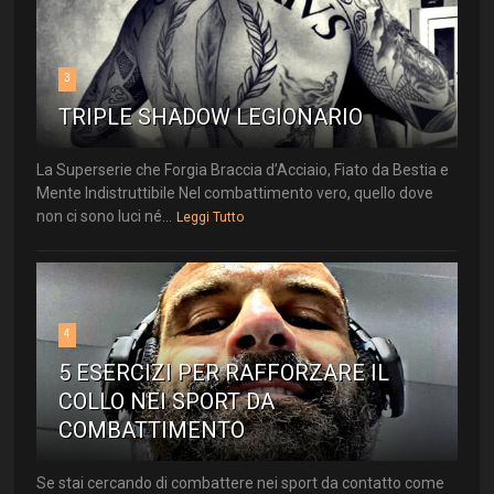
3
TRIPLE SHADOW LEGIONARIO
La Superserie che Forgia Braccia d’Acciaio, Fiato da Bestia e
Mente Indistruttibile Nel combattimento vero, quello dove
non ci sono luci né...
Leggi Tutto
4
5 ESERCIZI PER RAFFORZARE IL
COLLO NEI SPORT DA
COMBATTIMENTO
Se stai cercando di combattere nei sport da contatto come