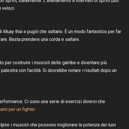
sprint, idealmente. L'allenamento a intervalli di sprint può
 veloci.
 di Muay thai e pugili che saltano. È un modo fantastico per far
are. Basta prendere una corda e saltare.
o per costruire i muscoli delle gambe e diventare più
n palestra con facilità. Si dovrebbe notare i risultati dopo un
erformance. Ci sono una serie di esercizi diversi che
nti per un fighter.
pire i muscoli che possono migliorare la potenza dei tuoi