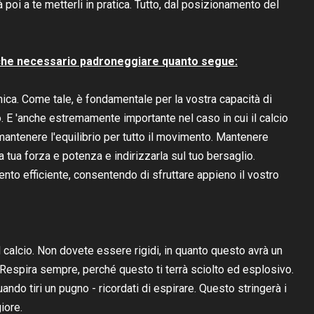
arà poi a te metterli in pratica. Tutto, dal posizionamento del
è anche necessario padroneggiare quanto segue:
cnica. Come tale, è fondamentale per la vostra capacità di
cio. E 'anche estremamente importante nel caso in cui il calcio
 mantenere l'equilibrio per tutto il movimento. Mantenere
 la tua forza e potenza e indirizzarla sul tuo bersaglio.
to efficiente, consentendo di sfruttare appieno il vostro
il calcio. Non dovete essere rigidi, in quanto questo avrà un
 Respira sempre, perché questo ti terrà sciolto ed esplosivo.
uando tiri un pugno - ricordati di espirare. Questo stringerà i
iore.