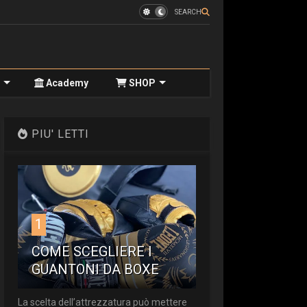
SEARCH
Academy
SHOP
PIU' LETTI
1
COME SCEGLIERE I
GUANTONI DA BOXE
La scelta dell’attrezzatura può mettere