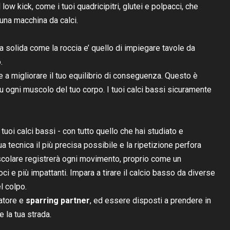
 low kick, come i tuoi quadricipitri, glutei e polpacci, che
una macchina da calci.
 solida come la roccia e’ quello di impiegare tavole da
.
 e a migliorare il tuo equilibrio di conseguenza. Questo è
u ogni muscolo del tuo corpo. I tuoi calci bassi sicuramente
tuoi calci bassi - con tutto quello che hai studiato e
ua tecnica il più precisa possibile e la ripetizione perfora
scolare registrerà ogni movimento, proprio come un
i e più impattanti. Impara a tirare il calcio basso da diverse
l colpo.
natore e
sparring partner
, ed essere disposti a prendere in
 la tua strada.